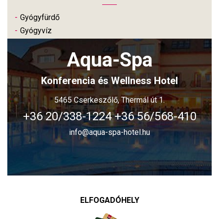
Gyógyfürdő
Gyógyvíz
Aqua-Spa
Konferencia és Wellness Hotel
5465 Cserkeszőlő, Thermál út 1.
+36 20/338-1224
+36 56/568-410
info@aqua-spa-hotel.hu
ELFOGADÓHELY