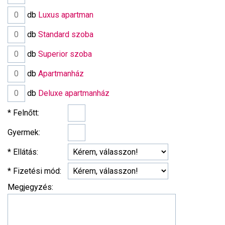
db
Luxus apartman
db
Standard szoba
db
Superior szoba
db
Apartmanház
db
Deluxe apartmanház
* Felnőtt:
Gyermek:
* Ellátás:
* Fizetési mód:
Megjegyzés: