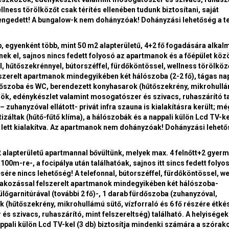
llness törölközőt csak térítés ellenében tudunk biztosítani, saját
engedett! A bungalow-k nem dohányzóak! Dohányzási lehetőség a t
egyenként több, mint 50 m2 alapterületű, 4+2 fő fogadására alkal
ek el, sajnos nincs fedett folyosó az apartmanok és a főépület közöt
l, hűtőszekrénnyel, bútorszéffel, fürdőköntössel, wellness törölköz
lszerelt apartmanok mindegyikében két hálószoba (2-2 fő), tágas na
fürdőszoba és WC, berendezett konyhasarok (hűtőszekrény, mikrohull
özök, edénykészlet valamint mosogatószer és szivacs, ruhaszárító t
 zuhanyzóval ellátott- privát infra szauna is kialakításra került; m
izáltak (hűtő-fűtő klíma), a hálószobák és a nappali külön Lcd TV-ke
 lett kialakítva. Az apartmanok nem dohányzóak! Dohányzási lehető
lapterületű apartmannal bővültünk, melyek max. 4 felnőtt+2 gyer
00m-re-, a focipálya után találhatóak, sajnos itt sincs fedett folyo
sére nincs lehetőség! A telefonnal, bútorszéffel, fürdőköntössel, w
atlakozással felszerelt apartmanok mindegyikében két hálószoba-
ülőgarnitúrával (további 2 fő)-, 1 darab fürdőszoba (zuhanyzóval,
 (hűtőszekrény, mikrohullámú sütő, vízforraló és 6 fő részére étkés
 szivacs, ruhaszárító, mint felszereltség) található. A helyiségek
appali külön Lcd TV-kel (3 db) biztosítja mindenki számára a szórak