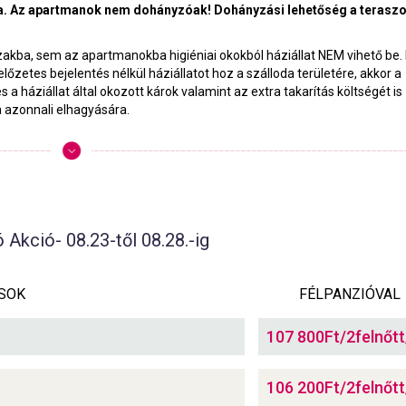
tva. Az apartmanok nem dohányzóak! Dohányzási lehetőség a terasz
zakba, sem az apartmanokba higiéniai okokból háziállat NEM vihető be.
zetes bejelentés nélkül háziállatot hoz a szálloda területére, akkor a
 a háziállat által okozott károk valamint az extra takarítás költségét is
a azonnali elhagyására.
 Akció- 08.23-től 08.28.-ig
SOK
FÉLPANZIÓVAL
107 800Ft/2felnőtt
106 200Ft/2felnőtt