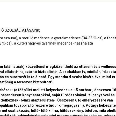
TŐ SZOLGÁLTATÁSAINK:
 infra szauna), a merülő medence, a gyerekmedence (34-35°C-os), a fedet
8°C-os) , a kültéri nagy-és gyermek medence- használata
n találhatóak) közvetlenül megközelíthető az étterem és a wellnes
ellátott- hajszárító biztosított-. A szobákban tv, minibár, íróaszta
ás és bútorszéf is található. Egy standard szoba kivételével mind er
etőség a teraszon biztosított!
házak- (a főépület mellett helyezkednek el- 5 sorban-, összesen 16
, berendezett konyhasarokkal, saját fürdőszobával- zuhanyzóval és
rendelkeznek- 64m2 alapterületen-. Összesen 6 fő elhelyezésére van
paliban további 2 fő részére tudunk megágyazni). Pótágy bekészít
ternet csatlakozás, hűtő- fűtő klíma, hűtőszekrény, telefon, mikrohul
evőeszközök, edénykészlet valamint mosogatószer és szivacs, ruhasz