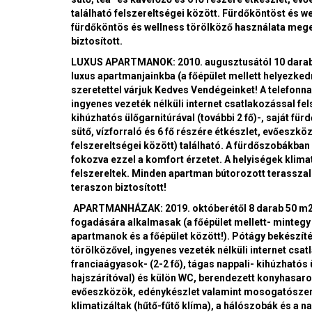
található felszereltségei között. Fürdőköntöst és we
fürdőköntös és wellness törölköző használata meg
biztosított.
LUXUS APARTMANOK: 2010. augusztusától 10 darab, 
luxus apartmanjainkba (a főépület mellett helyezkedn
szeretettel várjuk Kedves Vendégeinket! A telefonna
ingyenes vezeték nélküli internet csatlakozással fe
kihúzhatós ülőgarnitúrával (további 2 fő)-, saját 
sütő, vízforraló és 6 fő részére étkészlet, evőeszk
felszereltségei között) található. A fürdőszobákban –
fokozva ezzel a komfort érzetet. A helyiségek klimat
felszereltek. Minden apartman bútorozott terasszal
teraszon biztosított!
APARTMANHÁZAK: 2019. októberétől 8 darab 50 m2 a
fogadására alkalmasak (a főépület mellett- mintegy 1
apartmanok és a főépület között!). Pótágy bekészíté
törölközővel, ingyenes vezeték nélküli internet cs
franciaágyasok- (2-2 fő), tágas nappali- kihúzhatós 
hajszárítóval) és külön WC, berendezett konyhasarok
evőeszközök, edénykészlet valamint mosogatószer és
klimatizáltak (hűtő-fűtő klíma), a hálószobák és a n