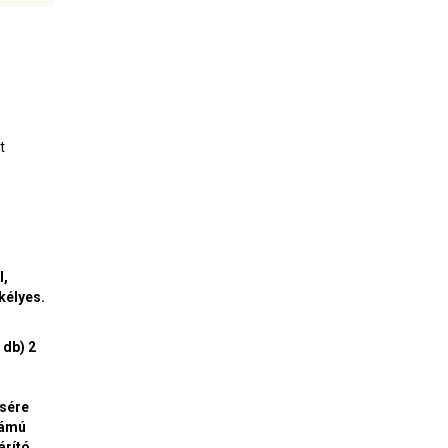
t
s
l,
kélyes.
 db) 2
ésére
lámú
árító