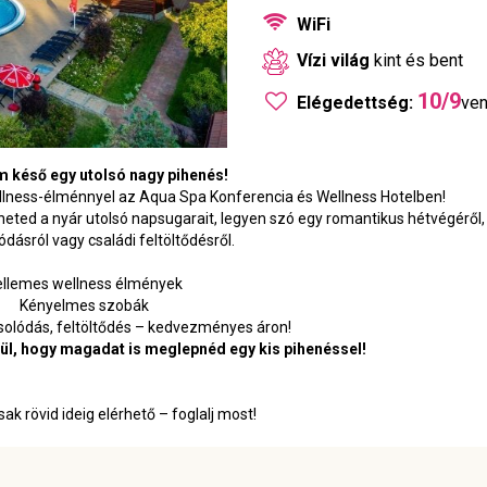
WiFi
Vízi világ
kint és bent
10/9
Elégedettség:
ve
 késő egy utolsó nagy pihenés!
llness-élménnyel az Aqua Spa Konferencia és Wellness Hotelben!
ed a nyár utolsó napsugarait, legyen szó egy romantikus hétvégéről, 
ódásról vagy családi feltöltődésről.
ellemes wellness élmények
Kényelmes szobák
solódás, feltöltődés – kedvezményes áron!
kül, hogy magadat is meglepnéd egy kis pihenéssel!
ak rövid ideig elérhető – foglalj most!