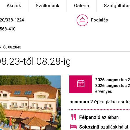
Akciók
Szállodánk
Galéria
Szolgáltatá
 20/338-1224
Foglalás
/568-410
TŐL 08.28-IG
8.23-től 08.28-ig
2026. augusztus 2
2026. augusztus 2
érvényes
minimum 2 éj
Foglalás eseté
Félpanzió
az árban
Sokszínű
szálláskínálat