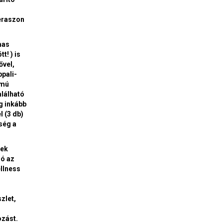
eraszon
mas
t! ) is
ővel,
ppali-
ámú
alálható
ég inkább
l (3 db)
ség a
mek
só az
ellness
zlet,
ozást.