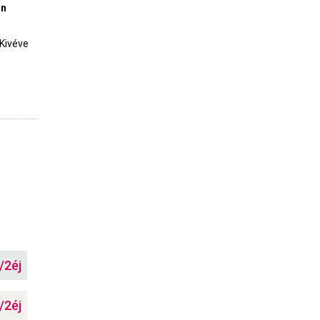
on
 Kivéve
/2éj
/2éj