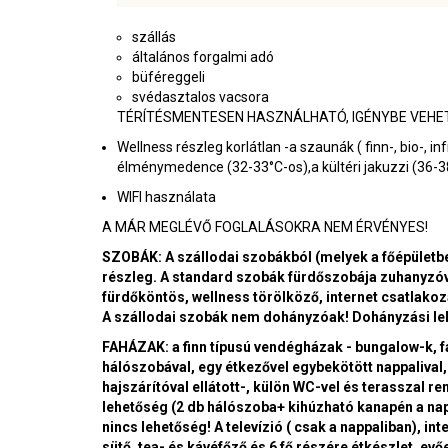
szállás
általános forgalmi adó
büféreggeli
svédasztalos vacsora
TÉRÍTÉSMENTESEN HASZNÁLHATÓ, IGÉNYBE VEHE
Wellness részleg korlátlan -
a szaunák ( finn-, bio-,
élménymedence (32-33°C-os),a kültéri jakuzzi (36-3
WIFI használata
A MÁR MEGLÉVŐ FOGLALÁSOKRA NEM ÉRVÉNYES!
SZOBÁK: A szállodai szobákból (melyek a főépületbe
részleg. A standard szobák fürdőszobája zuhanyzóval 
fürdőköntös, wellness törölköző, internet csatlakoz
A szállodai szobák nem dohányzóak! Dohányzási leh
FAHÁZAK: a finn típusú vendégházak - bungalow-k, fa
hálószobával, egy étkezővel egybekötött nappalival
hajszárítóval ellátott-, külön WC-vel és terasszal 
lehetőség (2 db hálószoba+ kihúzható kanapén a nap
nincs lehetőség! A televízió ( csak a nappaliban), in
sütő, tea- és kávéfőző és 6 fő részére étkészlet, 