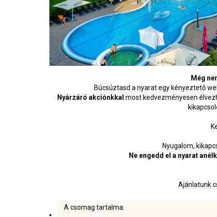
Még nem
Búcsúztasd a nyarat egy kényeztető we
Nyárzáró akciónkkal
most kedvezményesen élvezhet
kikapcsol
K
Nyugalom, kikapc
Ne engedd el a nyarat anél
Ajánlatunk cs
A csomag tartalma: