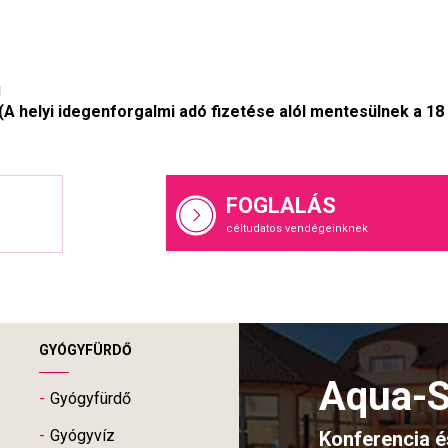
j
 (A helyi idegenforgalmi adó fizetése alól mentesülnek a 18
FOGLALÁS
céltudatos vendégeinknek
GYÓGYFÜRDŐ
Aqua-
Gyógyfürdő
Gyógyvíz
Konferencia é