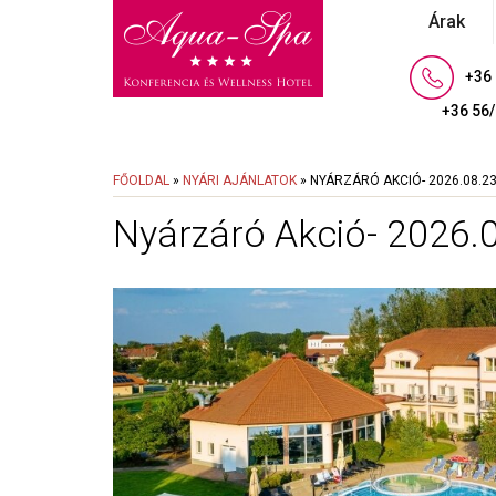
Árak
+36
+36 56
FŐOLDAL
»
NYÁRI AJÁNLATOK
»
NYÁRZÁRÓ AKCIÓ- 2026.08.23-
Nyárzáró Akció- 2026.0