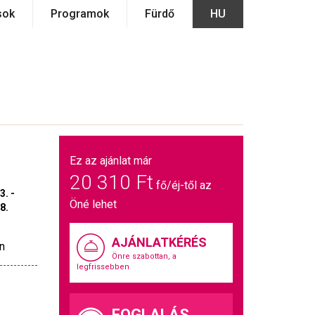
sok
Programok
Fürdő
HU
Ez az ajánlat már
20 310 Ft
fő/éj-től az
3. -
Öné lehet
8.
AJÁNLATKÉRÉS
n
Önre szabottan, a
legfrissebben
FOGLALÁS