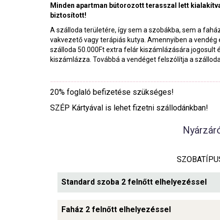
Minden apartman bútorozott terasszal lett kialakí
biztosított!
A szálloda területére, így sem a szobákba, sem a fahá
vakvezető vagy terápiás kutya. Amennyiben a vendég elő
szálloda 50.000Ft extra felár kiszámlázására jogosult és
kiszámlázza. Továbbá a vendéget felszólítja a szállod
20% foglaló befizetése szükséges!
SZÉP Kártyával is lehet fizetni szállodánkban!
Nyárzáró
SZOBATÍPU
Standard szoba 2 felnőtt elhelyezéssel
Faház 2 felnőtt elhelyezéssel