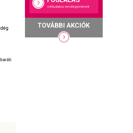
céltudatos vendégeinknek
TOVÁBBI AKCIÓK
ndég
baráti